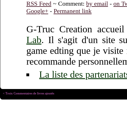
RSS Feed
~ Comment:
by email
-
on Tw
Google+
-
Permanent link
G-Truc Creation accueil
Lab
. Il s'agit d'un site 
game edting que je visite
recommande personnellem
La liste des partenariat
< Troix Commentaires de livres ajoutés
Copyright © Christophe R
Designed for
Chrome 