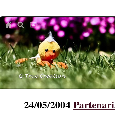
♥
♥
♥
24/05/2004
Partenar