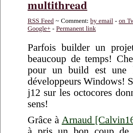
multithread
RSS Feed
~ Comment:
by email
-
on Tw
Google+
-
Permanent link
Parfois builder un proj
beaucoup de temps! Chez
pour un build est une h
développeurs Windows! S
j12 sur les octocores don
sens!
Grâce à
Arnaud [Calvin1
à pris un bon coup de 