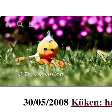
♥
♥
♥
30/05/2008
Küken: h