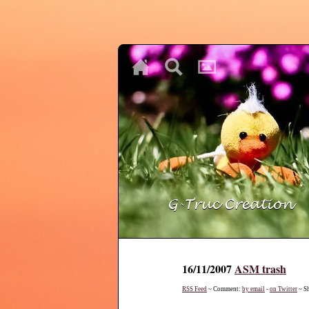
♥
♥
♥
16/11/2007
ASM trash
RSS Feed
~ Comment:
by email
-
on Twitter
~ S