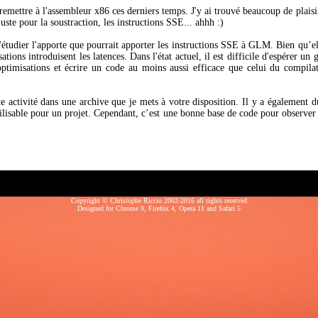
emettre à l'assembleur x86 ces derniers temps. J'y ai trouvé beaucoup de plaisir 
juste pour la soustraction, les instructions SSE... ahhh :)
'étudier l'apporte que pourrait apporter les instructions SSE à GLM. Bien qu’el
isations introduisent les latences. Dans l'état actuel, il est difficile d'espérer un 
optimisations et écrire un code au moins aussi efficace que celui du compila
tte activité dans une archive que je mets à votre disposition. Il y a également d
tilisable pour un projet. Cependant, c’est une bonne base de code pour observer
Copyright © Christophe Riccio 2002-2016 all rights reserved
Designed for
Chrome 9
,
Firefox 4
,
Opera 11
and
Safari 5