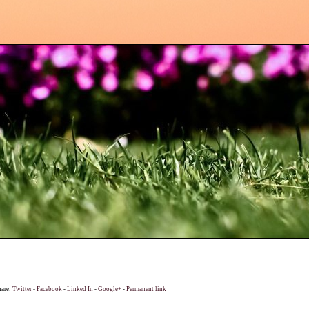
hare:
Twitter
-
Facebook
-
Linked In
-
Google+
-
Permanent link