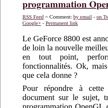
programmation Op
RSS Feed
~ Comment:
by email
-
on Tw
Google+
-
Permanent link
Le GeForce 8800 est annonc
de loin la nouvelle meill
en tout point, perfo
fonctionnalités. Ok, mai
que cela donne ?
Pour répondre à cette
document sur le sujet, t
programmation OpenGL du