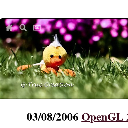
♥
♥
♥
03/08/2006
OpenGL 2