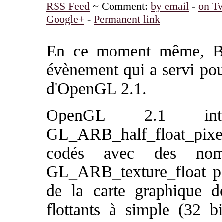
RSS Feed
~ Comment:
by email
-
on Tw
Google+
-
Permanent link
En ce moment même, Bos
évènement qui a servi pour
d'OpenGL 2.1.
OpenGL 2.1 int
GL_ARB_half_float_pixel
codés avec des nomb
GL_ARB_texture_float po
de la carte graphique d
flottants à simple (32 b