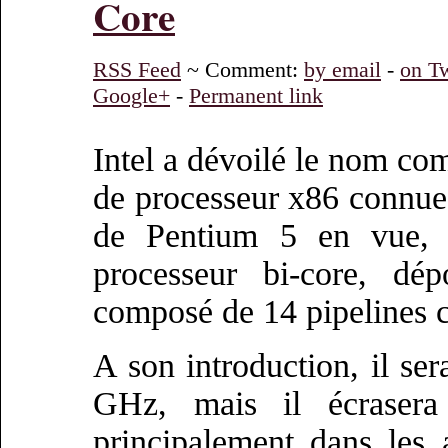
Core
RSS Feed
~ Comment:
by email
-
on Tw
Google+
-
Permanent link
Intel a dévoilé le nom co
de processeur x86 connue
de Pentium 5 en vue, i
processeur bi-core, dép
composé de 14 pipelines c
A son introduction, il se
GHz, mais il écraser
principalement dans les 