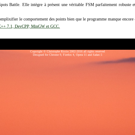
pots Battle. Elle intègre à présent une véritable FSM parfaitement robuste e
omplixifier le comportement des points bien que le programme manque encore 
alC++ 7.1, DevCPP, MinGW et GCC.
Copyright © Christophe Riccio 2002-2016 all rights reserved
Designed for
Chrome 9
,
Firefox 4
,
Opera 11
and
Safari 5