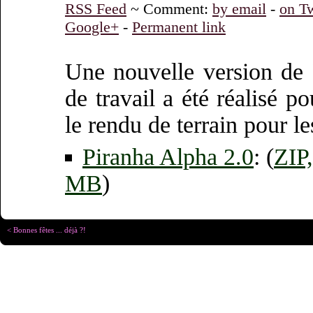
RSS Feed
~ Comment:
by email
-
on Tw
Google+
-
Permanent link
Une nouvelle version de 
de travail a été réalisé p
le rendu de terrain pour le
Piranha
Alpha 2.0
: (
ZIP
MB
)
< Bonnes fêtes ... déjà ?!
Copyright © Christophe R
Designed for
Chrome 