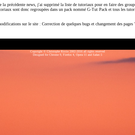
 la précédente news, j'ai supprimé la liste de tutoriaux pour en faire des group
toriaux sont donc regroupées dans un pack nommé G-Tut Pack et tous les tuto
modifications sur le site : Correction de quelques bugs et changement des pages 
Copyright © Christophe Riccio 2002-2016 all rights reserved
Designed for
Chrome 9
,
Firefox 4
,
Opera 11
and
Safari 5